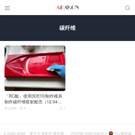


碳纤维
「RC船」使用3D打印制作模具
制作碳纤维喷射船壳（12.04更
新）
5.65K
6
7



© 2026
aRAY「爱生活.爱剁手.爱折腾」
沪ICP备12047240号-1
沪公网安备