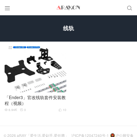


线轨
「Ender3」官改线轨套件安装教
程（视频）
6.94K
0
10



© 2026
aRAY「爱生活.爱剁手.爱折腾」
沪ICP备12047240号-1
沪公网安备