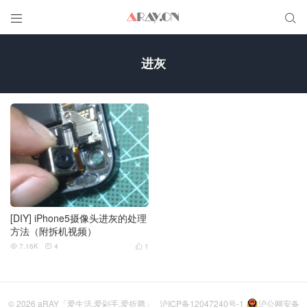


进灰
[DIY] iPhone5摄像头进灰的处理
方法（附拆机视频）
7.16K
4
1



© 2026
aRAY「爱生活.爱剁手.爱折腾」
沪ICP备12047240号-1
沪公网安备