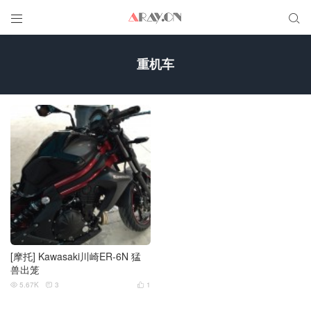


重机车
[摩托] Kawasaki川崎ER-6N 猛
兽出笼
5.67K
3
1


