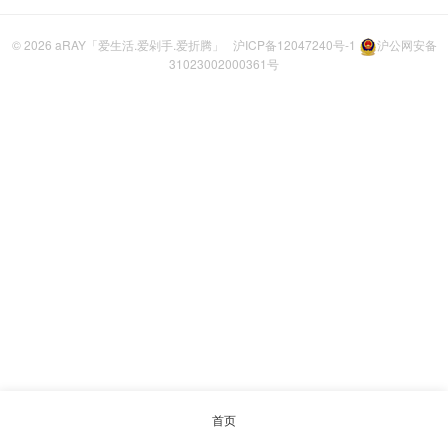
© 2026
aRAY「爱生活.爱剁手.爱折腾」
沪ICP备12047240号-1
沪公网安备
31023002000361号
首页