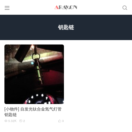


钥匙链
[小物件] 自发光钛合金氚气灯管
钥匙链
5.32K
2
0


