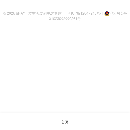
© 2026
aRAY「爱生活.爱剁手.爱折腾」
沪ICP备12047240号-1
沪公网安备
31023002000361号
首页