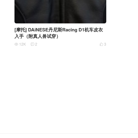
[摩托] DAiNESE丹尼斯Racing D1机车皮衣
入手（附真人兽试穿）
12K
2
3


