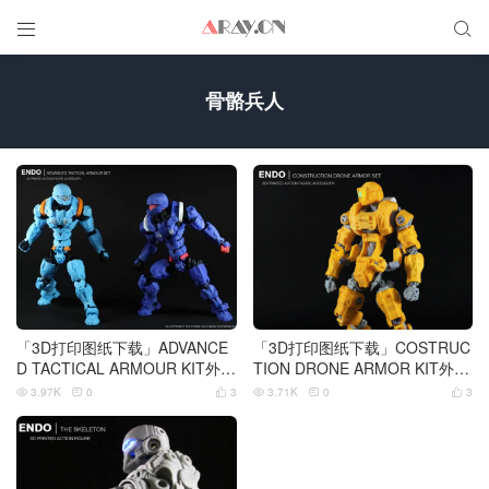


骨骼兵人
「3D打印图纸下载」ADVANCE
「3D打印图纸下载」COSTRUC
D TACTICAL ARMOUR KIT外装
TION DRONE ARMOR KIT外装
甲（TOYFORCE Endo可动骨骼
甲（TOYFORCE Endo可动骨骼
3.97K
0
3
3.71K
0
3






兵人专用）
兵人专用）