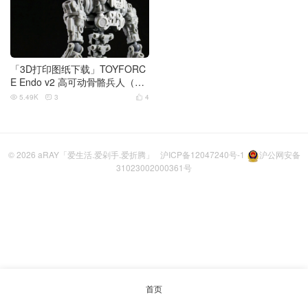
「3D打印图纸下载」TOYFORC
E Endo v2 高可动骨骼兵人（可
换外装甲）
5.49K
3
4



© 2026
aRAY「爱生活.爱剁手.爱折腾」
沪ICP备12047240号-1
沪公网安备
31023002000361号
首页