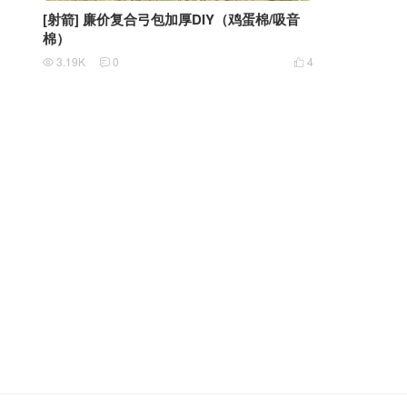
[射箭] 廉价复合弓包加厚DIY（鸡蛋棉/吸音
棉）
3.19K
0
4


