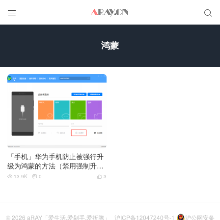


鸿蒙
「手机」华为手机防止被强行升
级为鸿蒙的方法（禁用强制升
级，7月5日更新）
13.9K
0
3



© 2026
aRAY「爱生活.爱剁手.爱折腾」
沪ICP备12047240号-1
沪公网安备