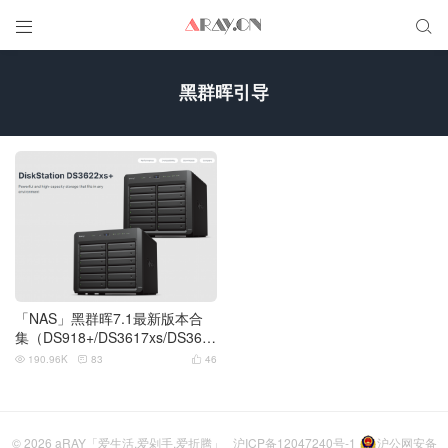


黑群晖引导
「NAS」黑群晖7.1最新版本合
集（DS918+/DS3617xs/DS362
2xs，04月22日更新支持7.1.1-4
190.96K
83
46



2962-Update5）
© 2026
aRAY「爱生活.爱剁手.爱折腾」
沪ICP备12047240号-1
沪公网安备