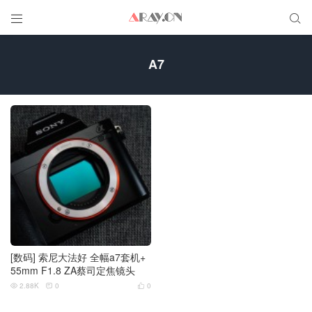


A7
[数码] 索尼大法好 全幅a7套机+
55mm F1.8 ZA蔡司定焦镜头
2.88K
0
0


