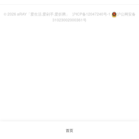
© 2026
aRAY「爱生活.爱剁手.爱折腾」
沪ICP备12047240号-1
沪公网安备
31023002000361号
首页