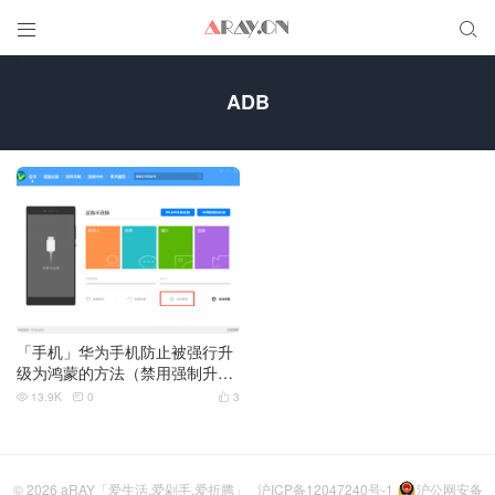


ADB
「手机」华为手机防止被强行升
级为鸿蒙的方法（禁用强制升
级，7月5日更新）
13.9K
0
3



© 2026
aRAY「爱生活.爱剁手.爱折腾」
沪ICP备12047240号-1
沪公网安备