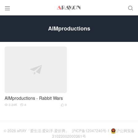


AIMproductions
AIMproductions - Rabbit Wars
3.24K
4
0



© 2026
aRAY「爱生活.爱剁手.爱折腾」
沪ICP备12047240号-1
沪公网安备
31023002000361号