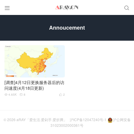


Annoucement
[调查]4月12日更换服务器后的访
问速度(4月18日更新)
4.65K
8
2



© 2026
aRAY「爱生活.爱剁手.爱折腾」
沪ICP备12047240号-1
沪公网安备
31023002000361号