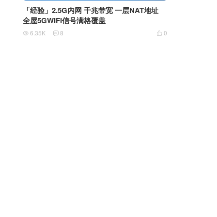
「经验」2.5G内网 千兆带宽 一层NAT地址
全屋5GWIFI信号满格覆盖
6.35K
8
0


