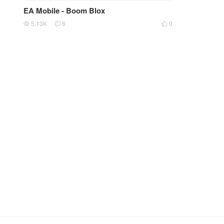
EA Mobile - Boom Blox
5.13K
8
0


