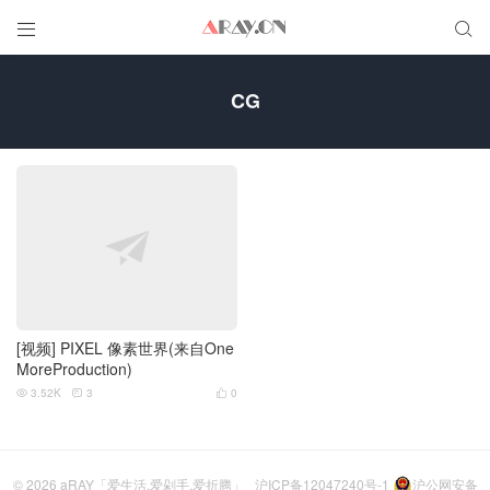


CG
[视频] PIXEL 像素世界(来自One
MoreProduction)
3.52K
3
0



© 2026
aRAY「爱生活.爱剁手.爱折腾」
沪ICP备12047240号-1
沪公网安备