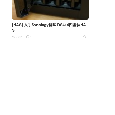
[NAS] 入手Synology群晖 DS414四盘位NA
S
9.8K
4
1


