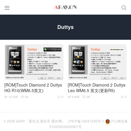


Duttys
[ROM]Touch Diamond 2 Duttys
[ROM]Touch Diamond 2 Duttys
HG R10(WM6.5英文)
Leo WM6.5 英文(更新R5)
12.44K
36
0
9.88K
26
0






© 2026
aRAY「爱生活.爱剁手.爱折腾」
沪ICP备12047240号-1
沪公网安备
31023002000361号