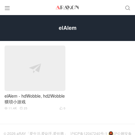


elAlem
elAlem - hdWobble, hd2Wobble
猥琐小游戏
11.4K
25
0



© 2026
aRAY「爱生活.爱剁手.爱折腾」
沪ICP备12047240号-1
沪公网安备