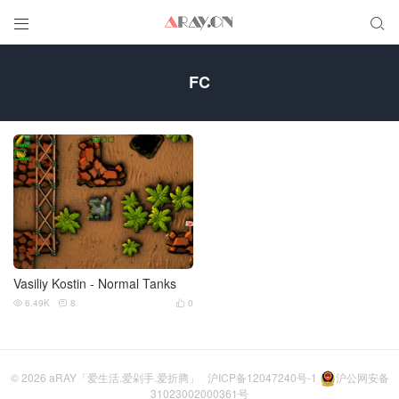


FC
Vasiliy Kostin - Normal Tanks
6.49K
8
0



© 2026
aRAY「爱生活.爱剁手.爱折腾」
沪ICP备12047240号-1
沪公网安备
31023002000361号