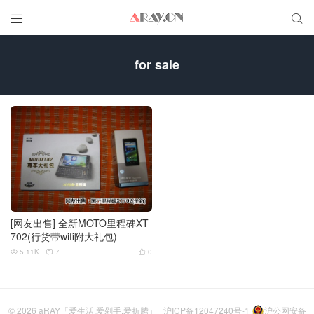


for sale
[网友出售] 全新MOTO里程碑XT
702(行货带wifi附大礼包)
5.11K
7
0



© 2026
aRAY「爱生活.爱剁手.爱折腾」
沪ICP备12047240号-1
沪公网安备