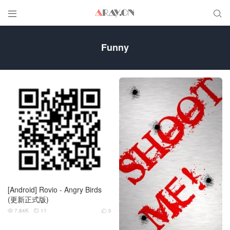


Funny
[Android] Rovio - Angry Birds
(更新正式版)
7.84K
11
0


