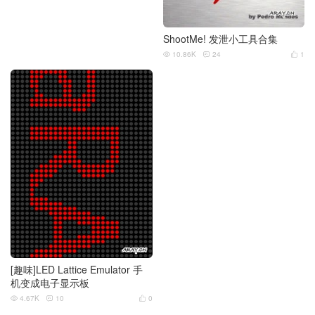
ShootMe! 发泄小工具合集
10.86K
24
1



[趣味]LED Lattice Emulator 手
机变成电子显示板
4.67K
10
0


