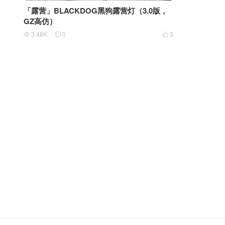
「露营」BLACKDOG黑狗露营灯（3.0版，
GZ高仿）
3.48K
0
3


