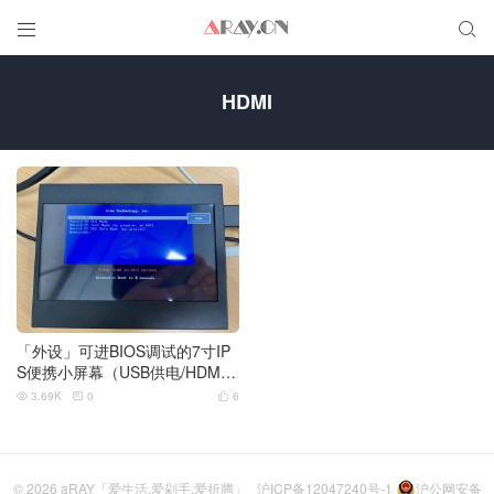


HDMI
「外设」可进BIOS调试的7寸IP
S便携小屏幕（USB供电/HDM
I）
3.69K
0
6



© 2026
aRAY「爱生活.爱剁手.爱折腾」
沪ICP备12047240号-1
沪公网安备