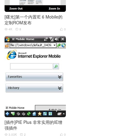
[曙光]第一个内置IE 6 Mobile的
定制ROM发布
4K
8
0



[插件]PIE Plus 非常实用的IE增
强插件
3.03K
2
0


