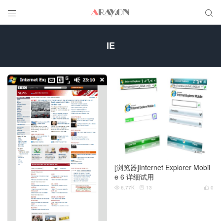


IE
[浏览器]Internet Explorer Mobil
e 6 详细试用
6.77K
13
0


