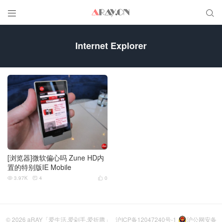


Internet Explorer
[浏览器]微软偏心吗 Zune HD内
置的特别版IE Mobile
3.97K
4
0



© 2026
aRAY「爱生活.爱剁手.爱折腾」
沪ICP备12047240号-1
沪公网安备