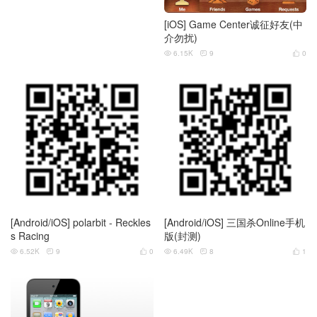
[iOS] Game Center诚征好友(中
介勿扰)
6.15K
9
0



[Android/iOS] polarbit - Reckles
[Android/iOS] 三国杀Online手机
s Racing
版(封测)
6.52K
9
0
6.49K
8
1





