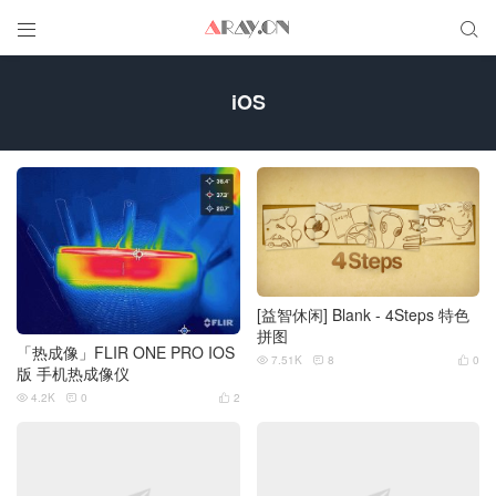


iOS
[益智休闲] Blank - 4Steps 特色
拼图
「热成像」FLIR ONE PRO IOS
7.51K
8
0



版 手机热成像仪
4.2K
0
2


