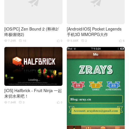
[iOS/PC] Zen Bound 2 (释禅2/
[Android/iOS] Pocket Legends
终极缠绕2)
手机3D MMORPG大作
7.24K
10
0
5.88K
2
6






[iOS] Halfbrick - Fruit Ninja 一起
来切水果吧！
7.94K
3
3


