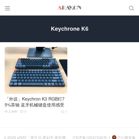


Keychrone K6
「外设」Keychron K3 RGB灯7
5%茶轴 蓝牙机械键盘使用感受
3.86K
0
1



© 2026
aRAY「爱生活.爱剁手.爱折腾」
沪ICP备12047240号-1
沪公网安备