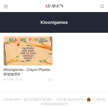


Kloonigames
Kloonigames - Crayon Physics
蜡笔物理学
7.52K
15
0



© 2026
aRAY「爱生活.爱剁手.爱折腾」
沪ICP备12047240号-1
沪公网安备
31023002000361号