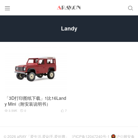


Landy
「3D打印图纸下载」1比16Land
y Mini（附安装说明书）
3.59K
0
7



© 2026
aRAY「爱生活.爱剁手.爱折腾」
沪ICP备12047240号-1
沪公网安备