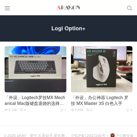


Logi Option+
「外设」Logitech罗技MX Mech
「外设」办公神器 Logitech 罗
anical Mac版键盘退烧的选择
技 MX Master 3S 白色入手
（支持蓝牙/USB Bolt双模）
3.13K
0
1
5.29K
0
3






© 2026
aRAY「爱生活.爱剁手.爱折腾」
沪ICP备12047240号-1
沪公网安备