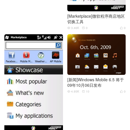
[Marketplace]微软程序商店地区
切换工具
3.46K
0
0



[新闻]Windows Mobile 6.5 将于
09年10月06日发布
4.95K
10
0


