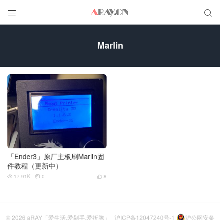


Marlin
「Ender3」原厂主板刷Marlin固
件教程（更新中）
17.91K
0
8



© 2026
aRAY「爱生活.爱剁手.爱折腾」
沪ICP备12047240号-1
沪公网安备