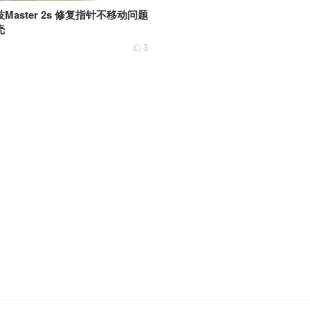
aster 2s 修复指针不移动问题
壳
2
3
