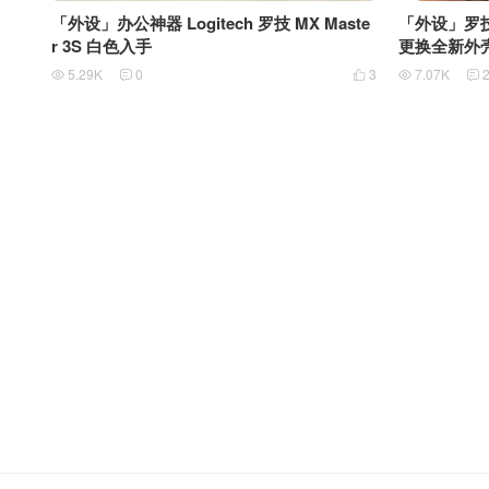
「外设」办公神器 Logitech 罗技 MX Maste
「外设」罗技M
r 3S 白色入手
更换全新外
5.29K
0
3
7.07K




