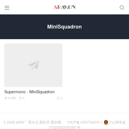


MiniSquadron
Supermono - MiniSquadron
4.59K
3
0



© 2026
aRAY「爱生活.爱剁手.爱折腾」
沪ICP备12047240号-1
沪公网安备
31023002000361号