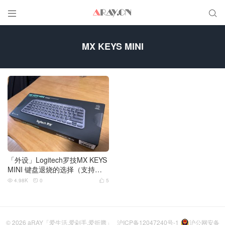


MX KEYS MINI
「外设」Logitech罗技MX KEYS
MINI 键盘退烧的选择（支持蓝
牙/USB Bolt双模）
4.98K
0
5



© 2026
aRAY「爱生活.爱剁手.爱折腾」
沪ICP备12047240号-1
沪公网安备