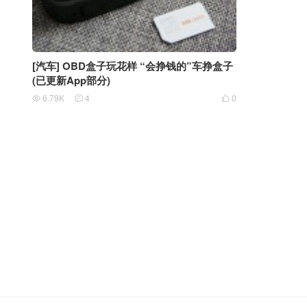
[汽车] OBD盒子玩花样 “会挣钱的”车挣盒子
(已更新App部分)
6.79K
4
0


