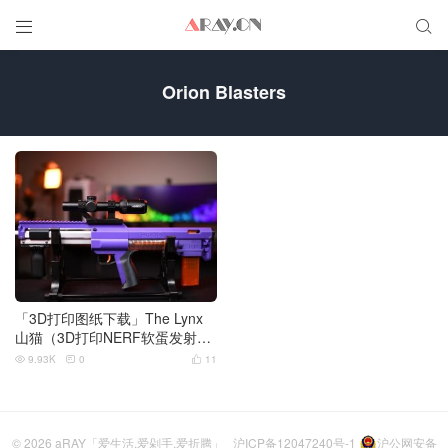


Orion Blasters
「3D打印图纸下载」The Lynx
山猫（3D打印NERF软蛋发射
器）
9.93K
0
11



© 2026
aRAY「爱生活.爱剁手.爱折腾」
沪ICP备12047240号-1
沪公网安备