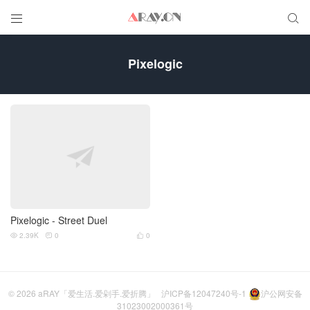


Pixelogic
Pixelogic - Street Duel
2.39K
0
0



© 2026
aRAY「爱生活.爱剁手.爱折腾」
沪ICP备12047240号-1
沪公网安备
31023002000361号