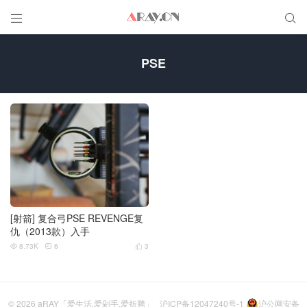


PSE
[射箭] 复合弓PSE REVENGE复
仇（2013款）入手
8.73K
6
3



© 2026
aRAY「爱生活.爱剁手.爱折腾」
沪ICP备12047240号-1
沪公网安备