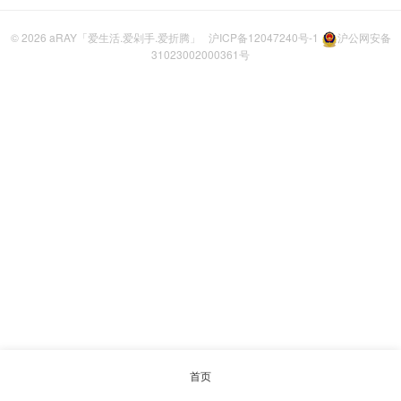
© 2026
aRAY「爱生活.爱剁手.爱折腾」
沪ICP备12047240号-1
沪公网安备
31023002000361号
首页