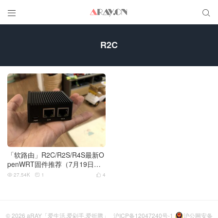


R2C
「软路由」R2C/R2S/R4S最新O
penWRT固件推荐（7月19日更
新）
27.54K
1
4



© 2026
aRAY「爱生活.爱剁手.爱折腾」
沪ICP备12047240号-1
沪公网安备