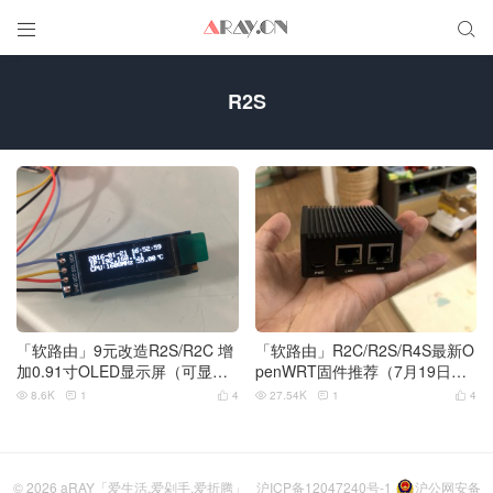


R2S
「软路由」9元改造R2S/R2C 增
「软路由」R2C/R2S/R4S最新O
加0.91寸OLED显示屏（可显示
penWRT固件推荐（7月19日更
时间/后台IP地址/CPU频率/温度/
新）
8.6K
1
4
27.54K
1
4






网速）
© 2026
aRAY「爱生活.爱剁手.爱折腾」
沪ICP备12047240号-1
沪公网安备