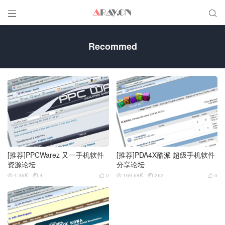


Recommed
[推荐]PPCWarez 又一手机软件
[推荐]PDA4X酷派 超级手机软件
资源论坛
分享论坛
4.36K
4
0
169.68K
262
0





