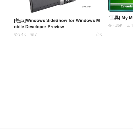
[工具] My
[热点]Windows SideShow for Windows M
4.35K
obile Developer Preview


3.4K
7
0


