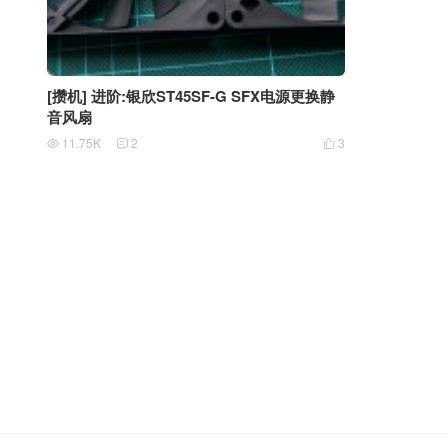
[攒机] 进阶:银欣ST45SF-G SFX电源更换静
音风扇
11.75K
2
3


