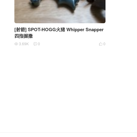
[射箭] SPOT-HOGG火猪 Whipper Snapper
四指握撒
3.69K
0
0


