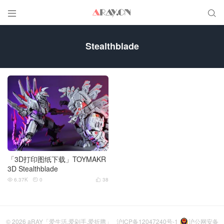


Stealthblade
「3D打印图纸下载」TOYMAKR
3D Stealthblade
6.37K
0
38



© 2026
aRAY「爱生活.爱剁手.爱折腾」
沪ICP备12047240号-1
沪公网安备