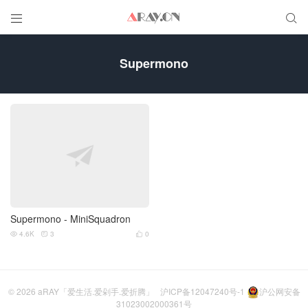


Supermono
Supermono - MiniSquadron
4.6K
3
0



© 2026
aRAY「爱生活.爱剁手.爱折腾」
沪ICP备12047240号-1
沪公网安备
31023002000361号